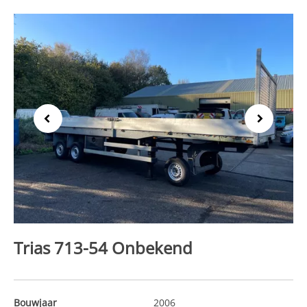
Previous
Next
Trias 713-54 Onbekend
Bouwjaar
2006