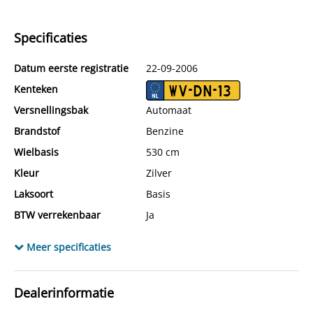
Specificaties
Datum eerste registratie
22-09-2006
Kenteken
WV-DN-13
Versnellingsbak
Automaat
Brandstof
Benzine
Wielbasis
530 cm
Kleur
Zilver
Laksoort
Basis
BTW verrekenbaar
Ja
Bijtellingspercentage
0%
Meer specificaties
Locatie
LOENEN
Dealerinformatie