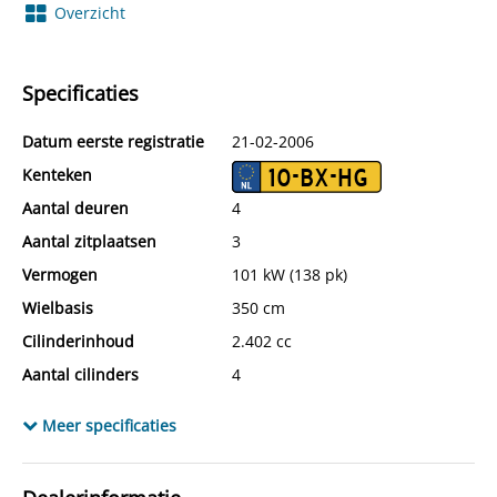
Overzicht
Specificaties
Datum eerste registratie
21-02-2006
Kenteken
10-BX-HG
Aantal deuren
4
Aantal zitplaatsen
3
Vermogen
101 kW (138 pk)
Wielbasis
350 cm
Cilinderinhoud
2.402 cc
Aantal cilinders
4
Kleur
Zilver
Meer specificaties
Motorrijtuigenbelasting
€ 184,- tot € 184,- per kwartaal
Gewicht (leeg)
1.962 kg