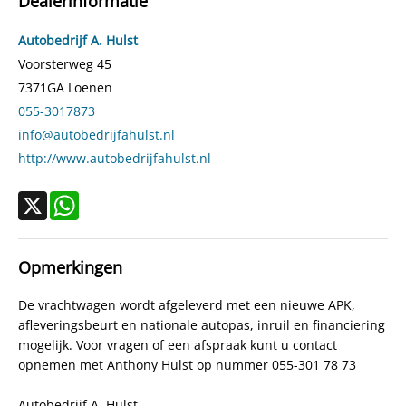
Dealerinformatie
Modeldatum vanaf
1-3-2004
Modeldatum tot
1-7-2006
Autobedrijf A. Hulst
Emissieklasse
Euro 4
Voorsterweg 45
7371GA
Loenen
Laksoort
Basis
055-3017873
BTW verrekenbaar
Ja
info@autobedrijfahulst.nl
Bijtellingspercentage
35%
http://www.autobedrijfahulst.nl
APK
bij aflevering
Kleur interieur
Grijs
X
WhatsApp
Bekleding
Stof
Locatie
LOENEN
Opmerkingen
De vrachtwagen wordt afgeleverd met een nieuwe APK,
afleveringsbeurt en nationale autopas, inruil en financiering
mogelijk. Voor vragen of een afspraak kunt u contact
opnemen met Anthony Hulst op nummer 055-301 78 73
Autobedrijf A. Hulst