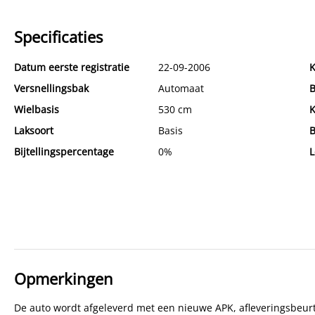
Specificaties
Datum eerste registratie
22-09-2006
K
Versnellingsbak
Automaat
B
Wielbasis
530 cm
K
Laksoort
Basis
B
Bijtellingspercentage
0%
L
Opmerkingen
De auto wordt afgeleverd met een nieuwe APK, afleveringsbeurt