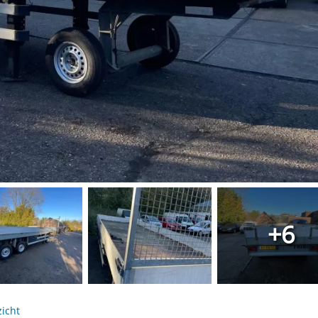
+6
icht