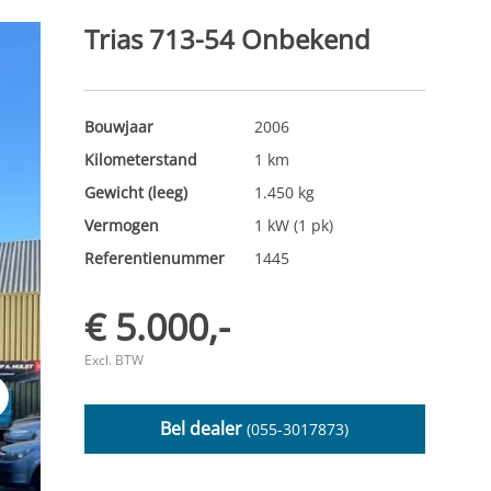
Trias 713-54 Onbekend
Bouwjaar
2006
Kilometerstand
1 km
Gewicht (leeg)
1.450 kg
Vermogen
1 kW (1 pk)
Referentienummer
1445
€ 5.000,-
Excl. BTW
t
Bel dealer
(055-3017873)