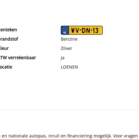
enteken
WV-DN-13
randstof
Benzine
leur
Zilver
TW verrekenbaar
Ja
ocatie
LOENEN
 en nationale autopas, inruil en financiering mogelijk. Voor vrag