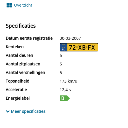
Overzicht
Specificaties
Datum eerste registratie
30-03-2007
Kenteken
72-XB-FX
Aantal deuren
5
Aantal zitplaatsen
5
Aantal versnellingen
5
Topsnelheid
173 km/u
Acceleratie
12,4 s
Energielabel
Tankinhoud
45 l
Meer specificaties
Wielbasis
251 cm
Cilinderinhoud
1.364 cc