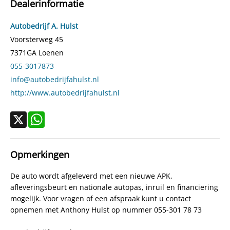
Dealerinformatie
Aantal cilinders
4
Kleur
Zwart
Autobedrijf A. Hulst
Motorrijtuigenbelasting
€ 140,- tot € 154,- per kwartaal
Voorsterweg 45
7371GA
Loenen
Gewicht (leeg)
1.063 kg
055-3017873
Modeldatum vanaf
1-10-2006
info@autobedrijfahulst.nl
Modeldatum tot
31-12-2009
http://www.autobedrijfahulst.nl
Emissieklasse
Euro 4
Max. trekgewicht
1.000 kg
X
WhatsApp
Max. trekgewicht ongeremd
500 kg
Gecombineerd verbruik
5,9 l/100km
Opmerkingen
Verbruik stad
7,8 l/100km
De auto wordt afgeleverd met een nieuwe APK,
Verbruik snelweg
4,8 l/100km
afleveringsbeurt en nationale autopas, inruil en financiering
CO₂-emissie
142 g/km
mogelijk. Voor vragen of een afspraak kunt u contact
Laksoort
Basis
opnemen met Anthony Hulst op nummer 055-301 78 73
BTW verrekenbaar
Nee (margeregeling)