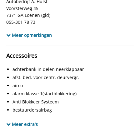
Autobedrijf A. Hulst
Bijtellingspercentage
35%
Voorsterweg 45
APK
bij aflevering
7371 GA Loenen (gld)
055-301 78 73
Kleur interieur
Grijs/zwart
www.autobedrijfahulst.nl
Bekleding
Half leder / stof
Meer opmerkingen
info@autobedrijfahulst.nl
www.facebook.com/autobedrijfahulst.9
Locatie
LOENEN
Accessoires
achterbank in delen neerklapbaar
afst. bed. voor centr. deurvergr.
airco
alarm klasse 1(startblokkering)
Anti Blokkeer Systeem
bestuurdersairbag
buitenspiegels elektrisch verstelbaar
Meer extra's
buitenspiegels verwarmbaar
centrale vergrendeling