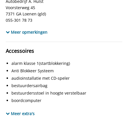
Autobedrijf A. Hulst
Voorsterweg 45
7371 GA Loenen (gld)
055-301 78 73
www.autobedrijfahulst.nl
Meer opmerkingen
info@autobedrijfahulst.nl
www.facebook.com/autobedrijfahulst.9
Accessoires
alarm klasse 1(startblokkering)
Anti Blokkeer Systeem
audioinstallatie met CD-speler
bestuurdersairbag
bestuurdersstoel in hoogte verstelbaar
boordcomputer
buitenspiegels elektrisch verstel- en verwarmbaar
Meer extra's
buitenspiegels in carrosseriekleur
centrale vergrendeling met afstandsbediening