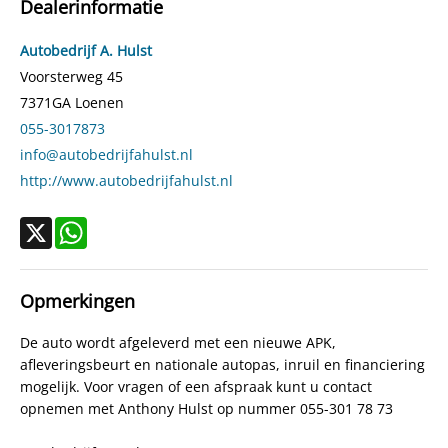
Dealerinformatie
Kleur
Grijs
Motorrijtuigenbelasting
€ 140,- tot € 154,- per kwartaal
Autobedrijf A. Hulst
Gewicht (leeg)
1.115 kg
Voorsterweg 45
7371GA
Loenen
Modeldatum vanaf
15-12-2000
055-3017873
Modeldatum tot
31-3-2007
info@autobedrijfahulst.nl
Emissieklasse
Euro 3
http://www.autobedrijfahulst.nl
Max. trekgewicht
1.100 kg
Max. trekgewicht ongeremd
600 kg
X
WhatsApp
CO₂-emissie
166 g/km
Laksoort
Basis
Opmerkingen
BTW verrekenbaar
Nee (margeregeling)
De auto wordt afgeleverd met een nieuwe APK,
Bijtellingspercentage
0%
afleveringsbeurt en nationale autopas, inruil en financiering
Bekleding
Leder
mogelijk. Voor vragen of een afspraak kunt u contact
Locatie
LOENEN
opnemen met Anthony Hulst op nummer 055-301 78 73