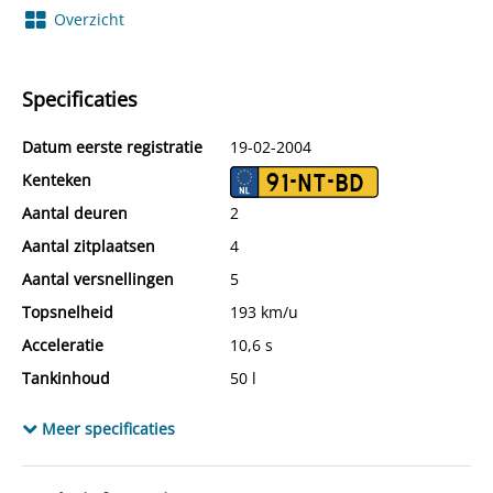
Overzicht
Specificaties
Datum eerste registratie
19-02-2004
Kenteken
91-NT-BD
Aantal deuren
2
Aantal zitplaatsen
4
Aantal versnellingen
5
Topsnelheid
193 km/u
Acceleratie
10,6 s
Tankinhoud
50 l
Wielbasis
244 cm
Meer specificaties
Cilinderinhoud
1.587 cc
Aantal cilinders
4