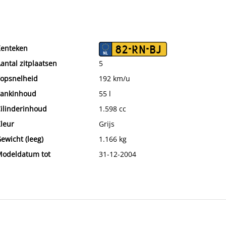
enteken
82-RN-BJ
antal zitplaatsen
5
opsnelheid
192 km/u
ankinhoud
55 l
ilinderinhoud
1.598 cc
leur
Grijs
ewicht (leeg)
1.166 kg
odeldatum tot
31-12-2004
ax. trekgewicht
1.200 kg
aksoort
Basis
ijtellingspercentage
0%
ocatie
LOENEN