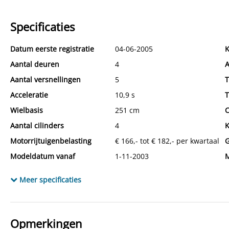
Specificaties
Datum eerste registratie
04-06-2005
K
Aantal deuren
4
A
Aantal versnellingen
5
T
Acceleratie
10,9 s
T
Wielbasis
251 cm
C
Aantal cilinders
4
K
Motorrijtuigenbelasting
€ 166,- tot € 182,- per kwartaal
G
Modeldatum vanaf
1-11-2003
M
Emissieklasse
Euro 4
M
Meer specificaties
Max. trekgewicht ongeremd
600 kg
L
BTW verrekenbaar
Nee (margeregeling)
B
APK
tot 28-09-2026
L
Opmerkingen