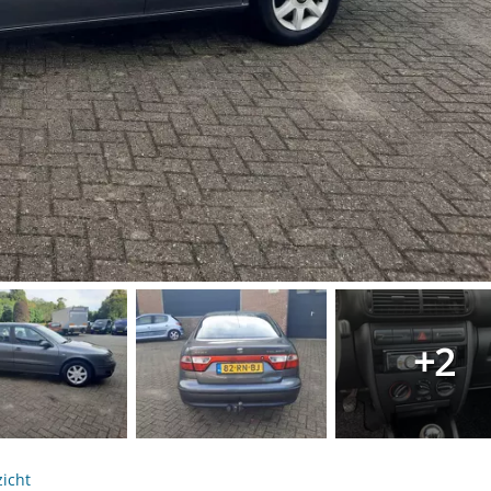
+2
icht