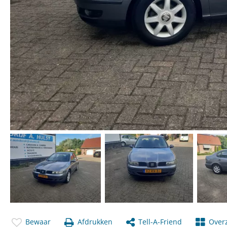
Bewaar
Afdrukken
Tell-A-Friend
Overz