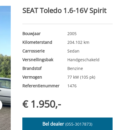
SEAT Toledo 1.6-16V Spirit
Bouwjaar
2005
Kilometerstand
204.102 km
Carrosserie
Sedan
Versnellingsbak
Handgeschakeld
Brandstof
Benzine
Vermogen
77 kW (105 pk)
Referentienummer
1476
€ 1.950,-
t
Bel dealer
(055-3017873)