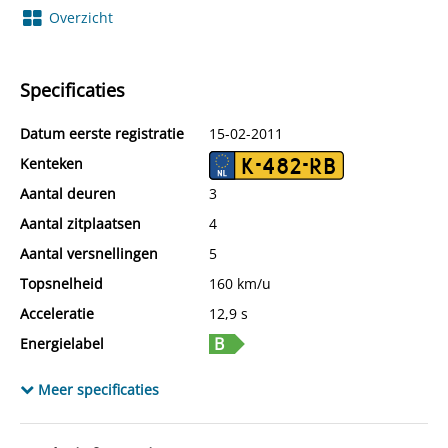
Overzicht
Specificaties
Datum eerste registratie
15-02-2011
Kenteken
K-482-RB
Aantal deuren
3
Aantal zitplaatsen
4
Aantal versnellingen
5
Topsnelheid
160 km/u
Acceleratie
12,9 s
Energielabel
Tankinhoud
35 l
Meer specificaties
Wielbasis
230 cm
Cilinderinhoud
1.242 cc