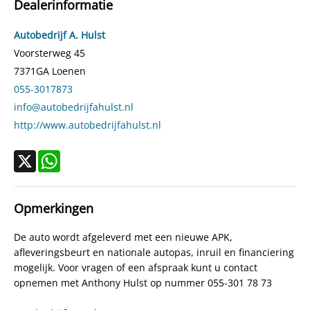
Dealerinformatie
Aantal cilinders
4
Kleur
Grijs
Autobedrijf A. Hulst
Motorrijtuigenbelasting
€ 70,- tot € 76,- per kwartaal
Voorsterweg 45
7371GA
Loenen
Gewicht (leeg)
840 kg
055-3017873
Modeldatum vanaf
15-11-2007
info@autobedrijfahulst.nl
Modeldatum tot
31-7-2012
http://www.autobedrijfahulst.nl
Emissieklasse
Euro 5
Max. trekgewicht
800 kg
X
WhatsApp
Max. trekgewicht ongeremd
400 kg
Gecombineerd verbruik
5,1 l/100km
Opmerkingen
Verbruik stad
6,4 l/100km
De auto wordt afgeleverd met een nieuwe APK,
Verbruik snelweg
4,3 l/100km
afleveringsbeurt en nationale autopas, inruil en financiering
CO₂-emissie
119 g/km
mogelijk. Voor vragen of een afspraak kunt u contact
Laksoort
Basis
opnemen met Anthony Hulst op nummer 055-301 78 73
BTW verrekenbaar
Nee (margeregeling)