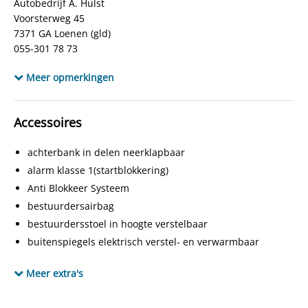
Autobedrijf A. Hulst
Bijtellingspercentage
35%
Voorsterweg 45
APK
bij aflevering
7371 GA Loenen (gld)
055-301 78 73
Locatie
LOENEN
www.autobedrijfahulst.nl
NEDC-emissie gecombineerd
119 g/km
Meer opmerkingen
info@autobedrijfahulst.nl
www.facebook.com/autobedrijfahulst.9
Accessoires
achterbank in delen neerklapbaar
alarm klasse 1(startblokkering)
Anti Blokkeer Systeem
bestuurdersairbag
bestuurdersstoel in hoogte verstelbaar
buitenspiegels elektrisch verstel- en verwarmbaar
centrale vergrendeling met afstandsbediening
Meer extra's
elektrische ramen voor
hoofd airbag(s) achter