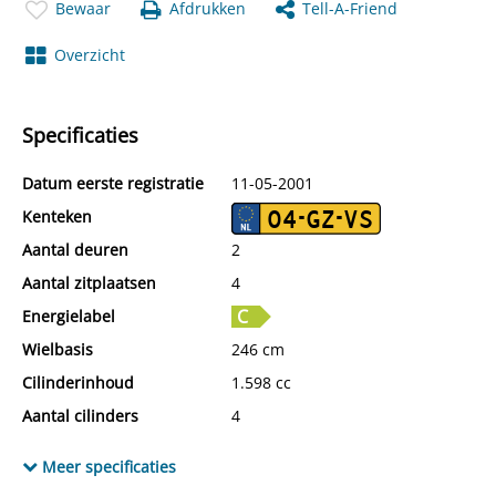
Bewaar
Afdrukken
Tell-A-Friend
Overzicht
Specificaties
Datum eerste registratie
11-05-2001
Kenteken
04-GZ-VS
Aantal deuren
2
Aantal zitplaatsen
4
Energielabel
Wielbasis
246 cm
Cilinderinhoud
1.598 cc
Aantal cilinders
4
Kleur
Zwart metallic
Meer specificaties
Motorrijtuigenbelasting
€ 115,- tot € 129,- per kwartaal