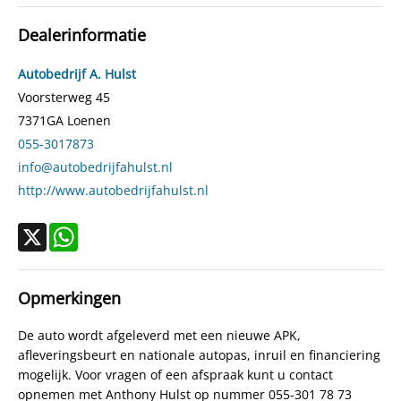
Gewicht (leeg)
1.100 kg
Dealerinformatie
Modeldatum vanaf
1-3-2001
Modeldatum tot
31-12-2002
Autobedrijf A. Hulst
Emissieklasse
Euro 3
Voorsterweg 45
7371GA
Loenen
Max. trekgewicht
1.200 kg
055-3017873
Max. trekgewicht ongeremd
600 kg
info@autobedrijfahulst.nl
Gecombineerd verbruik
7,0 l/100km
http://www.autobedrijfahulst.nl
Verbruik stad
9,4 l/100km
Verbruik snelweg
5,7 l/100km
X
WhatsApp
CO₂-emissie
165 g/km
Laksoort
Metallic
Opmerkingen
BTW verrekenbaar
Nee (margeregeling)
De auto wordt afgeleverd met een nieuwe APK,
Bijtellingspercentage
25%
afleveringsbeurt en nationale autopas, inruil en financiering
APK
bij aflevering
mogelijk. Voor vragen of een afspraak kunt u contact
Bekleding
Half leder / stof
opnemen met Anthony Hulst op nummer 055-301 78 73