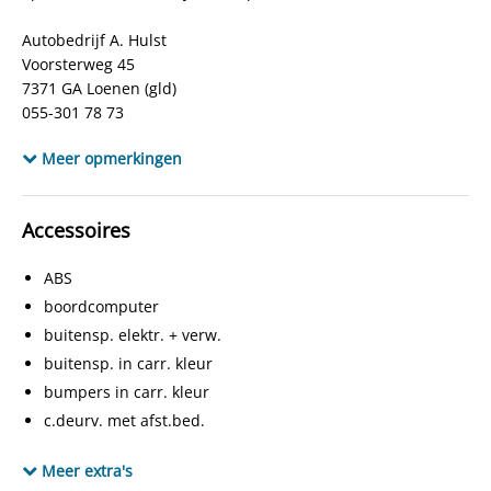
Onderhoudsboekjes aanwezig
Ja
Autobedrijf A. Hulst
Locatie
LOENEN
Voorsterweg 45
7371 GA Loenen (gld)
055-301 78 73
www.autobedrijfahulst.nl
Meer opmerkingen
info@autobedrijfahulst.nl
www.facebook.com/autobedrijfahulst.9
Accessoires
ABS
boordcomputer
buitensp. elektr. + verw.
buitensp. in carr. kleur
bumpers in carr. kleur
c.deurv. met afst.bed.
CD-speler
Meer extra's
dubbele airbag