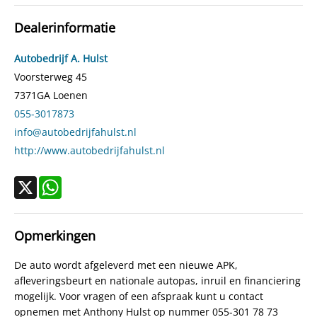
Cilinderinhoud
1.999 cc
Dealerinformatie
Aantal cilinders
4
Kleur
Grijs
Autobedrijf A. Hulst
Motorrijtuigenbelasting
€ 217,- tot € 240,- per kwartaal
Voorsterweg 45
7371GA
Loenen
Gewicht (leeg)
1.450 kg
055-3017873
Modeldatum vanaf
1-2-2008
info@autobedrijfahulst.nl
Modeldatum tot
31-1-2010
http://www.autobedrijfahulst.nl
Emissieklasse
Euro 4
Max. trekgewicht
1.400 kg
X
WhatsApp
Max. trekgewicht ongeremd
600 kg
Gecombineerd verbruik
8,2 l/100km
Opmerkingen
Verbruik stad
11,3 l/100km
De auto wordt afgeleverd met een nieuwe APK,
Verbruik snelweg
6,4 l/100km
afleveringsbeurt en nationale autopas, inruil en financiering
CO₂-emissie
194 g/km
mogelijk. Voor vragen of een afspraak kunt u contact
Laksoort
Basis
opnemen met Anthony Hulst op nummer 055-301 78 73