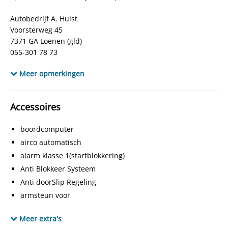
BTW verrekenbaar
Nee (margeregeling)
Autobedrijf A. Hulst
Bijtellingspercentage
0%
Voorsterweg 45
APK
bij aflevering
7371 GA Loenen (gld)
055-301 78 73
Kleur interieur
Grijs-zwart
www.autobedrijfahulst.nl
Bekleding
Stof
Meer opmerkingen
info@autobedrijfahulst.nl
www.facebook.com/autobedrijfahulst.9
Aantal sleutels
2
Locatie
LOENEN
Accessoires
NEDC-emissie gecombineerd
194 g/km
boordcomputer
airco automatisch
alarm klasse 1(startblokkering)
Anti Blokkeer Systeem
Anti doorSlip Regeling
armsteun voor
audio installatie
Meer extra's
autotelefoon voorbereiding