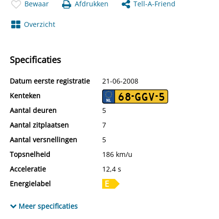
Bewaar
Afdrukken
Tell-A-Friend
Overzicht
Specificaties
Datum eerste registratie
21-06-2008
Kenteken
68-GGV-5
Aantal deuren
5
Aantal zitplaatsen
7
Aantal versnellingen
5
Topsnelheid
186 km/u
Acceleratie
12,4 s
Energielabel
Tankinhoud
60 l
Meer specificaties
Wielbasis
275 cm