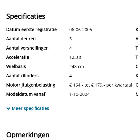
Specificaties
Datum eerste registratie
06-06-2005
K
Aantal deuren
5
A
Aantal versnellingen
4
T
Acceleratie
12,3 s
T
Wielbasis
248 cm
C
Aantal cilinders
4
K
Motorrijtuigenbelasting
€ 164,- tot € 179,- per kwartaal
G
Modeldatum vanaf
1-10-2004
M
Emissieklasse
Euro 4
M
Meer specificaties
Max. trekgewicht ongeremd
600 kg
G
Verbruik stad
10,4 l/100km
V
CO₂-emissie
185 g/km
L
Opmerkingen