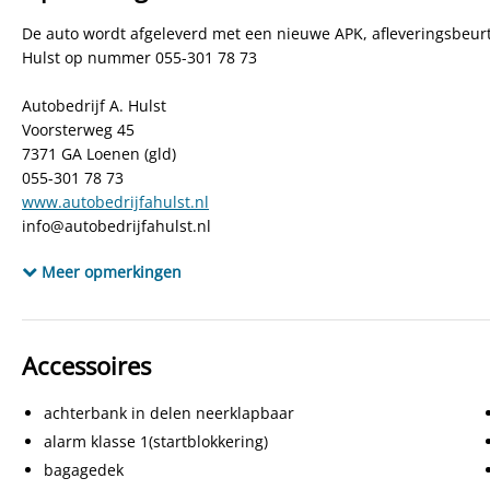
BTW verrekenbaar
Nee (margeregeling)
B
De auto wordt afgeleverd met een nieuwe APK, afleveringsbeurt
Kleur interieur
Creme
B
Hulst op nummer 055-301 78 73
Locatie
LOENEN
Autobedrijf A. Hulst
Voorsterweg 45
7371 GA Loenen (gld)
055-301 78 73
www.autobedrijfahulst.nl
info@autobedrijfahulst.nl
www.facebook.com/autobedrijfahulst.9
Meer opmerkingen
Accessoires
achterbank in delen neerklapbaar
alarm klasse 1(startblokkering)
bagagedek