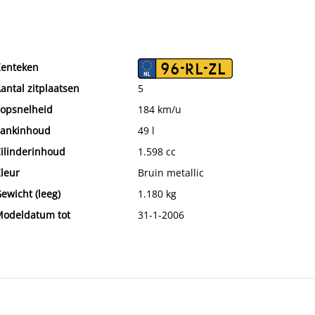
enteken
96-RL-ZL
antal zitplaatsen
5
opsnelheid
184 km/u
ankinhoud
49 l
ilinderinhoud
1.598 cc
leur
Bruin metallic
ewicht (leeg)
1.180 kg
odeldatum tot
31-1-2006
ax. trekgewicht
900 kg
ecombineerd verbruik
7,7 l/100km
erbruik snelweg
6,2 l/100km
aksoort
Metallic