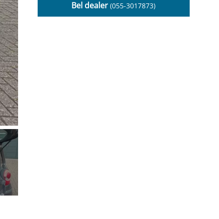
Bel dealer
(055-3017873)