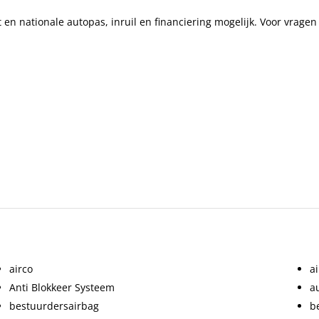
ijtellingspercentage
35%
 en nationale autopas, inruil en financiering mogelijk. Voor vrag
ekleding
Stof
NEDC-emissie gecombineerd
185 g/km
airco
a
Anti Blokkeer Systeem
a
bestuurdersairbag
b