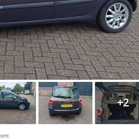
+2
icht